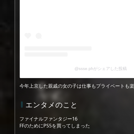
@ssse.phがシェアした投稿
今年上京した親戚の女の子は仕事もプライベートも楽
エンタメのこと
ファイナルファンタジー16
FFのためにPS5を買ってしまった