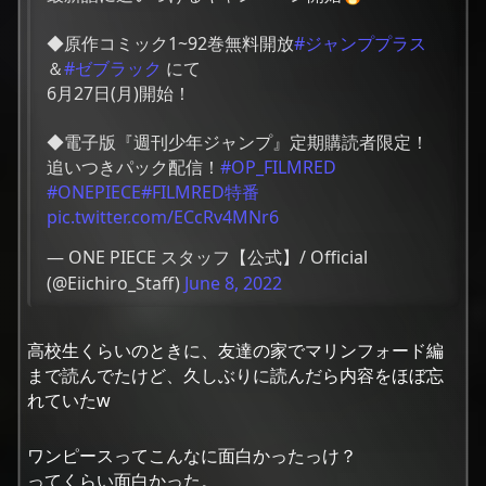
◆原作コミック1~92巻無料開放
#ジャンププラス
＆
#ゼブラック
にて
6月27日(月)開始！
◆電子版『週刊少年ジャンプ』定期購読者限定！
追いつきパック配信！
#OP_FILMRED
#ONEPIECE
#FILMRED特番
pic.twitter.com/ECcRv4MNr6
— ONE PIECE スタッフ【公式】/ Official
(@Eiichiro_Staff)
June 8, 2022
高校生くらいのときに、友達の家でマリンフォード編
まで読んでたけど、久しぶりに読んだら内容をほぼ忘
れていたw
ワンピースってこんなに面白かったっけ？
ってくらい面白かった。