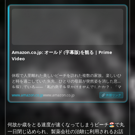
Amazon.co.jp: オールド (字幕版)を観る | Prime
Video
休暇で人里離れた美しいビーチを訪れた複数の家族。楽しいひ
と時を過ごしていた矢先、ひとりの母親が突然姿を消した息子
を探している――「私の息子を見かけませんでしたか？」「マ
マ、僕はここにいるよ！」母親が息子の姿に気付かないのも無
www.amazon.co.jp
www.amazon.co.jp
理はなかった。なんと6歳だった息子は、少し目を離した隙に
少年から青年へと急成長を遂げていたのだ。一体このビーチで
何が起こっているのか？海岸に打ち上げられた女性の死体、
次々に意識を失う人々、砂浜に残された謎のメッセージ――不
可思議な出来事に直面する彼らは、やがて自らが急速に年老い
何故か歳をとる速度が速くなってしまうビーチ🏖で丸
ていく事に気付く…。果たして、極限状態に追い込まれた彼ら
一日閉じ込められ、製薬会社の治験に利用されるお話
の運命は？