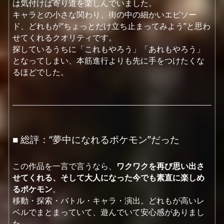
は気付けば寄り道を楽しんでいました。
キャラとの小さな関わり、街の中の細かいエピソー
ド、どれもが“ちょっとだけ立ち止まってみよう”と思わ
せてくれるクオリティです。
探しているうちに「これもやろう」「あれもやろう」
となってしまい、本筋進行よりも先に手をつけたくな
るほどでした。
■ 総評：“夢中になれるポケモン”だった
この作品を一言で言うなら、
ワクワクを再び思い出さ
せてくれる、そして大人になった今でも素直に楽しめ
るポケモン
。
移動・探索・バトル・キャラ・演出。どれもが高いレ
ベルでまとまっていて、遊んでいて安心感がありまし
た。