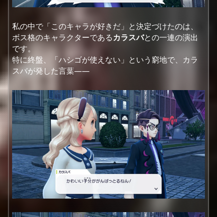
私の中で「このキャラが好きだ」と決定づけたのは、
ボス格のキャラクターである
カラスバ
との一連の演出
です。
特に終盤、「ハシゴが使えない」という窮地で、カラ
スバが発した言葉――